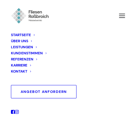
STARTSEITE
ÜBER UNS
LEISTUNGEN
KUNDENSTIMMEN
Unsere
Referenzen
REFERENZEN
KARRIERE
KONTAKT
Schicke
Küchenfliesen
für
die
ANGEBOT ANFORDERN
Wand
oder
für
den
Boden