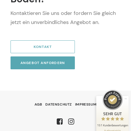
Kontaktieren Sie uns oder fordern Sie gleich
jetzt ein unverbindliches Angebot an.
KONTAKT
Kundenbewertungen und Erfahrungen zu
ANGEBOT ANFORDERN
Fliesen Christoph Roßbroich -Meisterbetrieb-
SEHR GUT
100%
Empfehlungen auf
ProvenExpert.com
5,00 / 5,00
21
130
AGB
DATENSCHUTZ
IMPRESSUM
Bewertungen auf
Bewertungen von 2
SEHR GUT
ProvenExpert.com
anderen Quellen
151 Kundenbewertungen
Blick aufs ProvenExpert-Profil werfen
Authentizität